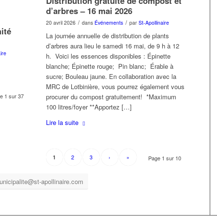
Distribution gratuite de compost et
d’arbres – 16 mai 2026
/
/
20 avril 2026
dans
Événements
par
St-Apollinaire
ité
La journée annuelle de distribution de plants
d’arbres aura lieu le samedi 16 mai, de 9 h à 12
ire
h. Voici les essences disponibles : Épinette
blanche; Épinette rouge; Pin blanc; Érable à
sucre; Bouleau jaune. En collaboration avec la
MRC de Lotbinière, vous pourrez également vous
procurer du compost gratuitement! *Maximum
e 1 sur 37
100 litres/foyer **Apportez […]
Lire la suite
2
3
›
»
1
Page 1 sur 10
unicipalite@st-apollinaire.com