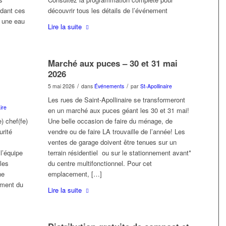
ndant ces
découvrir tous les détails de l’événement
: une eau
Lire la suite
Marché aux puces – 30 et 31 mai
2026
/
/
5 mai 2026
dans
Événements
par
St-Apollinaire
Les rues de Saint-Apollinaire se transformeront
ire
en un marché aux puces géant les 30 et 31 mai!
) chef(fe)
Une belle occasion de faire du ménage, de
urité
vendre ou de faire LA trouvaille de l’année! Les
ventes de garage doivent être tenues sur un
l’équipe
terrain résidentiel ou sur le stationnement avant*
 les
du centre multifonctionnel. Pour cet
ne
emplacement, […]
ement du
Lire la suite
l