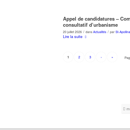
Appel de candidatures – Com
consultatif d’urbanisme
/
/
20 juillet 2026
dans
Actualités
par
St-Apollina
Lire la suite
2
3
›
»
1
Pag
m