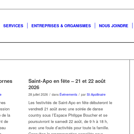
SERVICES
ENTREPRISES & ORGANISMES
NOUS JOINDRE
bornes
Saint-Apo en fête – 21 et 22 août
2026
/
/
re
28 juillet 2026
dans
Événements
par
St-Apollinaire
ines
Les festivités de Saint-Apo en fête débuteront le
ession
vendredi 21 août avec une soirée de danse
e de la
country sous l’Espace Philippe Boucher et se
nt de
poursuivront le samedi 22 août, de 9 h à 18 h,
seau
avec une foule d’activités pour toute la famille.
s
Consultez la programmation complète pour