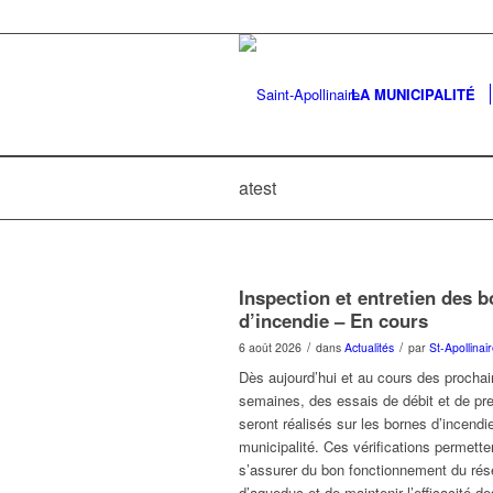
LA MUNICIPALITÉ
atest
Inspection et entretien des 
d’incendie – En cours
/
/
6 août 2026
dans
Actualités
par
St-Apollinai
Dès aujourd’hui et au cours des procha
semaines, des essais de débit et de pr
seront réalisés sur les bornes d’incendi
municipalité. Ces vérifications permette
s’assurer du bon fonctionnement du ré
d’aqueduc et de maintenir l’efficacité de