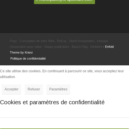
Pogz :
Conception de sites Web
,
Roll up
,
Stand d'exposition
,
kiosque
d'exposition pour salon
,
Nappe publicitaire
,
Beach Flag
,
Infolettre
-
Enfold
Theme by Kriesi
Politique de confidentialité
Ce site utilise des cookies. En continuant à parcourir ce site, vous acceptez leur
utilisation.
Accepter
Refuser
Paramètres
Cookies et paramètres de confidentialité