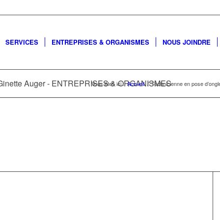
SERVICES
ENTREPRISES & ORGANISMES
NOUS JOINDRE
es Ginette Auger - ENTREPRISES & ORGANISMES
Vous êtes ici :
Accueil
/
Technicienne en pose d’on