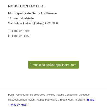
NOUS CONTACTER :
Municipalité de Saint-Apollinaire
11, rue Industrielle
Saint-Apollinaire (Québec) G0S 2E0
T. 418 881-3996
F. 418 881-4152
municipalite@st-apollinaire.com
Pogz :
Conception de sites Web
,
Roll up
,
Stand d'exposition
,
kiosque
d'exposition pour salon
,
Nappe publicitaire
,
Beach Flag
,
Infolettre
-
Enfold
Theme by Kriesi