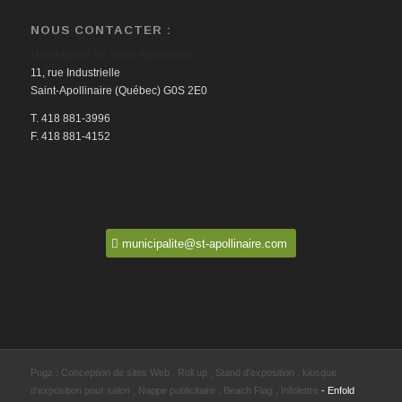
NOUS CONTACTER :
Municipalité de Saint-Apollinaire
11, rue Industrielle
Saint-Apollinaire (Québec) G0S 2E0
T. 418 881-3996
F. 418 881-4152
municipalite@st-apollinaire.com
Pogz :
Conception de sites Web
,
Roll up
,
Stand d'exposition
,
kiosque
d'exposition pour salon
,
Nappe publicitaire
,
Beach Flag
,
Infolettre
-
Enfold