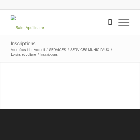
Inscriptions
Vous êtes ici :
Accueil
/
SERVICES
/
SERVICES MUNICIPAUX
/
Loisirs et culture
/
Inscriptions