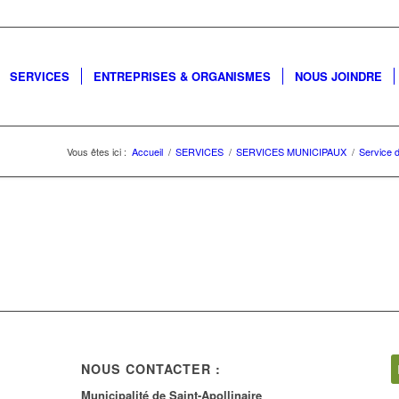
SERVICES
ENTREPRISES & ORGANISMES
NOUS JOINDRE
Vous êtes ici :
Accueil
/
SERVICES
/
SERVICES MUNICIPAUX
/
Service d
NOUS CONTACTER :
Municipalité de Saint-Apollinaire