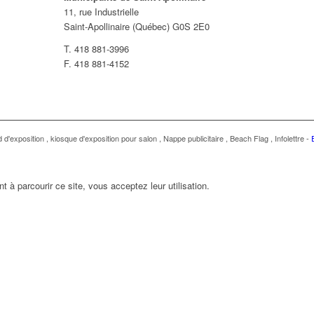
11, rue Industrielle
Saint-Apollinaire (Québec) G0S 2E0
T. 418 881-3996
F. 418 881-4152
 d'exposition
,
kiosque d'exposition pour salon
,
Nappe publicitaire
,
Beach Flag
,
Infolettre
-
t à parcourir ce site, vous acceptez leur utilisation.